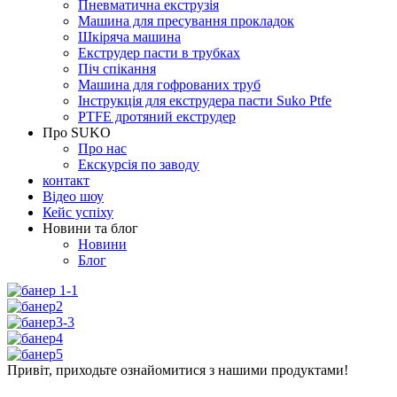
Пневматична екструзія
Машина для пресування прокладок
Шкіряча машина
Екструдер пасти в трубках
Піч спікання
Машина для гофрованих труб
Інструкція для екструдера пасти Suko Ptfe
PTFE дротяний екструдер
Про SUKO
Про нас
Екскурсія по заводу
контакт
Відео шоу
Кейс успіху
Новини та блог
Новини
Блог
Привіт, приходьте ознайомитися з нашими продуктами!