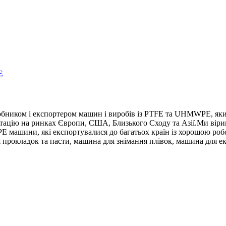
E
обником і експортером машин і виробів із PTFE та UHMWPE, який 
цію на ринках Європи, США, Близького Сходу та Азії.Ми віримо в
машини, які експортувалися до багатьох країн із хорошою р
я прокладок та пасти, машина для знімання плівок, машина для е