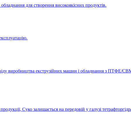
 обладнання для створення високоякісних продуктів.
експлуатацію.
освіду виробництва екструзійних машин і обладнання з ПТФЕ/СВ
родукції, Суко залишається на передовій у галузі тетрафторгідр