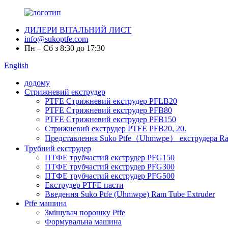
ДИЛЕРИ ВІТАЛЬНИЙ ЛИСТ
info@sukoptfe.com
Пн – Сб з 8:30 до 17:30
English
додому
Стрижневий екструдер
PTFE Стрижневий екструдер PFLB20
PTFE Стрижневий екструдер PFB80
PTFE Стрижневий екструдер PFB150
Стрижневий екструдер PTFE PFB20, 20.
Представлення Suko Ptfe（Uhmwpe） екструдера R
Трубний екструдер
ПТФЕ трубчастий екструдер PFG150
ПТФЕ трубчастий екструдер PFG300
ПТФЕ трубчастий екструдер PFG500
Екструдер PTFE пасти
Введення Suko Ptfe (Uhmwpe) Ram Tube Extruder
Ptfe машина
Змішувач порошку Ptfe
Формувальна машина