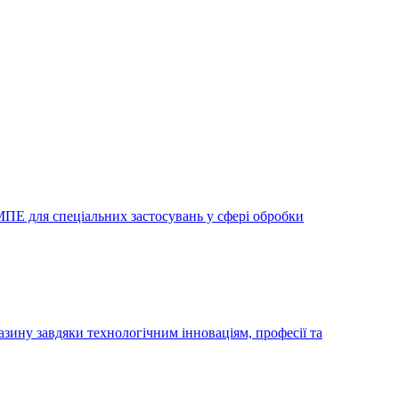
МПЕ для спеціальних застосувань у сфері обробки
азину завдяки технологічним інноваціям, професії та