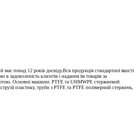
має понад 12 років досвіду.Вся продукція стандартної якості
 задоволеність клієнтів і надання їм товарів за
оботою. Основні машини: PTFE та UHMWPE стержневий
кструзії пластику, труби з PTFE та PTFE полімерний стержень,