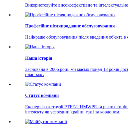
Використовуйте високоефективне та інтелектуальне
Професійне післяпродажне обслуговування
Найкраще обслуговування після введення об'єкта в 
Наша історія
Заснована в 2006 році, ми маємо понад 13 років д
пластмас.
Статус компанії
Експерт із екструзії PTFE/UHMWPE та різних типів п
інтелекту як усередині країни, так і за кордоном.