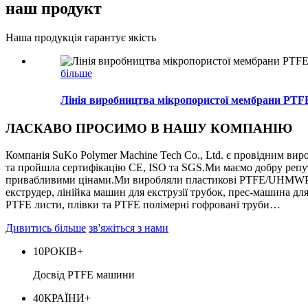
наш продукт
Наша продукція гарантує якість
більше
Лінія виробництва мікропористої мембрани PTF
ЛАСКАВО ПРОСИМО В НАШУ КОМПАНІЮ
Компанія SuKo Polymer Machine Tech Co., Ltd. є провідним вир
та пройшла сертифікацію CE, ISO та SGS.Ми маємо добру репута
привабливими цінами.Ми виробляли пластикові PTFE/UHMWPE 
екструдер, лінійка машин для екструзії трубок, прес-машина дл
PTFE листи, плівки та PTFE полімерні гофровані труби…
Дивитись більше
зв'яжіться з нами
10
РОКІВ+
Досвід PTFE машини
40
КРАЇНИ+