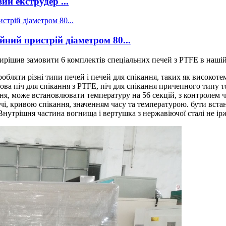
й екструдер ...
ий пристрій діаметром 80...
вирішив замовити 6 комплектів спеціальних печей з PTFE в нашій
обляти різні типи печей і печей для спікання, таких як високоте
бертова піч для спікання з PTFE, піч для спікання причепного тип
я, може встановлювати температуру на 56 секцій, з контролем 
і, кривою спікання, значенням часу та температурою. бути вста
Внутрішня частина вогнища і вертушка з нержавіючої сталі не ір