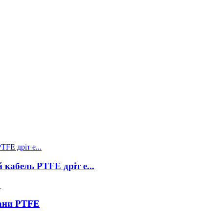
кабель PTFE дріт е...
рани PTFE