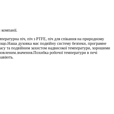
 компанії.
мпературна піч, піч з PTFE, піч для спікання на природному
у тощо.Наша духовка має подвійну систему безпеки, програмне
часу та подвійним захистом надвисокої температури, хорошими
новленим.значення.Похибка робочої температури в печі
жавіють.