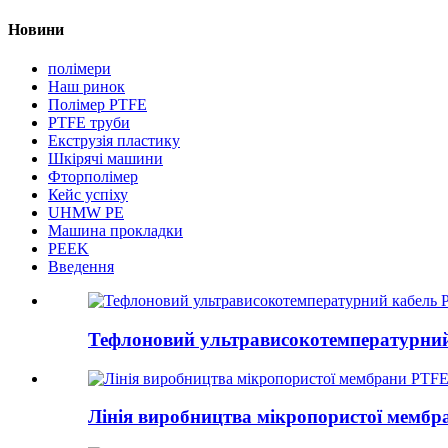
Новини
полімери
Наш ринок
Полімер PTFE
PTFE труби
Екструзія пластику
Шкірячі машини
Фторполімер
Кейс успіху
UHMW PE
Машина прокладки
PEEK
Введення
Тефлоновий ультрависокотемпературний 
Лінія виробництва мікропористої мемб