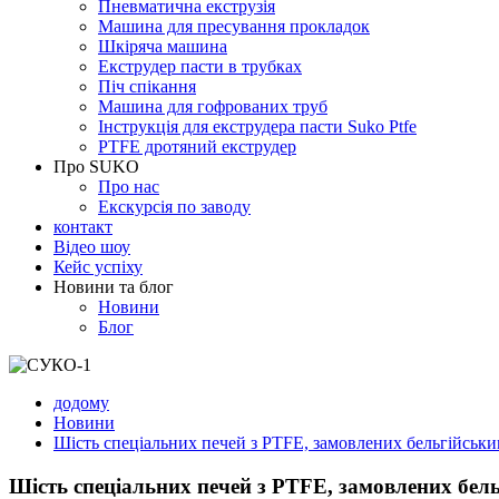
Пневматична екструзія
Машина для пресування прокладок
Шкіряча машина
Екструдер пасти в трубках
Піч спікання
Машина для гофрованих труб
Інструкція для екструдера пасти Suko Ptfe
PTFE дротяний екструдер
Про SUKO
Про нас
Екскурсія по заводу
контакт
Відео шоу
Кейс успіху
Новини та блог
Новини
Блог
додому
Новини
Шість спеціальних печей з PTFE, замовлених бельгійським
Шість спеціальних печей з PTFE, замовлених бель