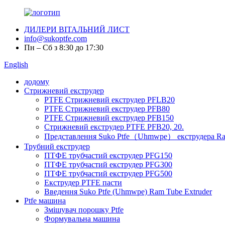
ДИЛЕРИ ВІТАЛЬНИЙ ЛИСТ
info@sukoptfe.com
Пн – Сб з 8:30 до 17:30
English
додому
Стрижневий екструдер
PTFE Стрижневий екструдер PFLB20
PTFE Стрижневий екструдер PFB80
PTFE Стрижневий екструдер PFB150
Стрижневий екструдер PTFE PFB20, 20.
Представлення Suko Ptfe（Uhmwpe） екструдера R
Трубний екструдер
ПТФЕ трубчастий екструдер PFG150
ПТФЕ трубчастий екструдер PFG300
ПТФЕ трубчастий екструдер PFG500
Екструдер PTFE пасти
Введення Suko Ptfe (Uhmwpe) Ram Tube Extruder
Ptfe машина
Змішувач порошку Ptfe
Формувальна машина