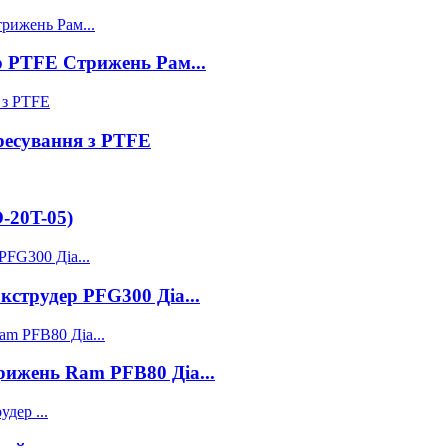
 PTFE Стрижень Рам...
ресування з PTFE
-20T-05)
струдер PFG300 Діа...
ижень Ram PFB80 Діа...