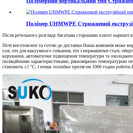
Полімерний вертикальний тип Стрижневи
Полімер UHMWPE Стрижневий екструзійн
Після ретельного розгляду багатьма сторонами клієнт нарешті 
Печі виготовлені та готові до доставки.Наша компанія може вир
газі, піч для вакуумного спікання, піч з нержавіючої сталі, о
керування, автоматичне підвищення температури та охолодженн
ізоляційними характеристиками, рівномірною температурою печ
становить ±1 °C, і немає похибки протягом 1000 годин роботи.