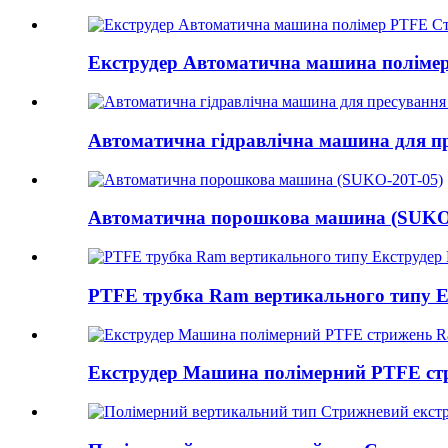
Екструдер Автоматична машина полімер
Автоматична гідравлічна машина для п
Автоматична порошкова машина (SUKO
PTFE трубка Ram вертикального типу Ек
Екструдер Машина полімерний PTFE стр